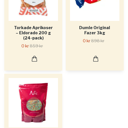
Torkade Aprikoser
Dumle Original
– Eldorado 200 g
Fazer 3kg
(24-pack)
0 kr
898 kr
0 kr
859 kr