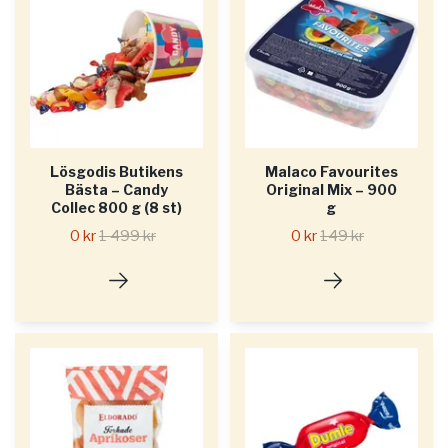
Lösgodis Butikens
Malaco Favourites
Bästa – Candy
Original Mix – 900
Collec 800 g (8 st)
g
0 kr
1 499 kr
0 kr
149 kr