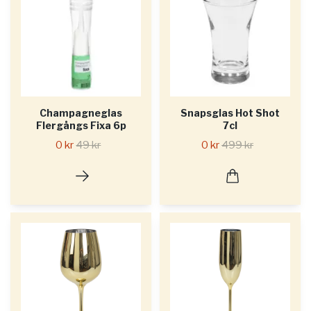
Champagneglas
Snapsglas Hot Shot
Flergångs Fixa 6p
7cl
0 kr
49 kr
0 kr
499 kr