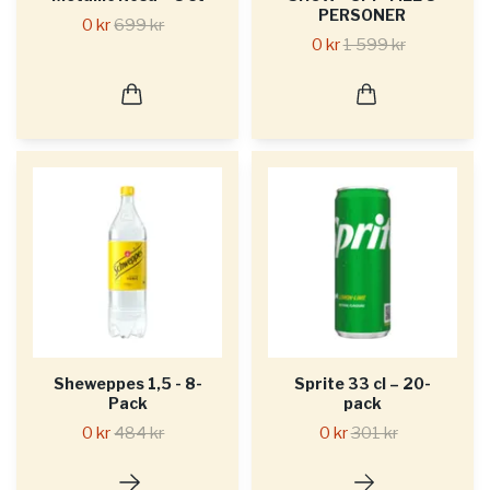
PERSONER
0 kr
699 kr
0 kr
1 599 kr
Sheweppes 1,5 - 8-
Sprite 33 cl – 20-
Pack
pack
0 kr
484 kr
0 kr
301 kr