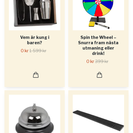
Vem är kung i
Spin the Wheel –
baren?
Snurra fram nästa
utmaning eller
0 kr
1 599 kr
drink!
0 kr
399 kr