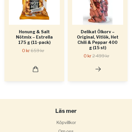
Honung & Salt
Delikat Ölkorv –
Nötmix – Estrella
Original, Vitlök, Het
175 g (11-pack)
Chili & Peppar 400
g (15 st)
0 kr
659 kr
0 kr
2 499 kr
Läs mer
Köpvillkor
Om oss