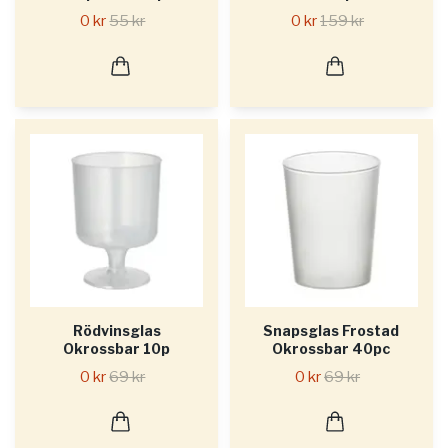
0 kr
55 kr
0 kr
159 kr
Rödvinsglas
Snapsglas Frostad
Okrossbar 10p
Okrossbar 40pc
0 kr
69 kr
0 kr
69 kr