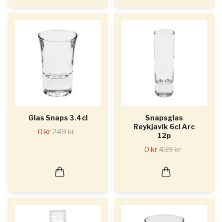
Glas Snaps 3.4cl
Snapsglas
Reykjavik 6cl Arc
0 kr
249 kr
12p
0 kr
439 kr