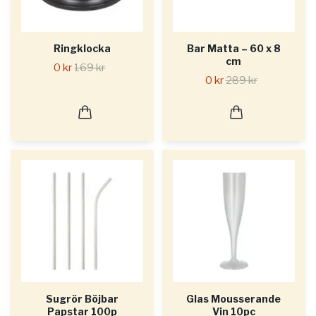
Ringklocka
Bar Matta – 60 x 8
cm
0 kr
169 kr
0 kr
289 kr
Sugrör Böjbar
Glas Mousserande
Papstar 100p
Vin 10pc