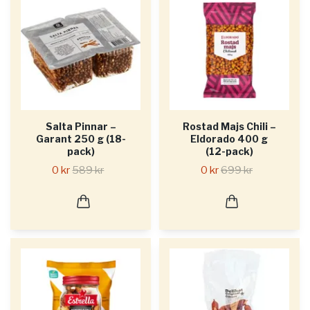
Salta Pinnar –
Rostad Majs Chili –
Garant 250 g (18-
Eldorado 400 g
pack)
(12-pack)
0 kr
589 kr
0 kr
699 kr