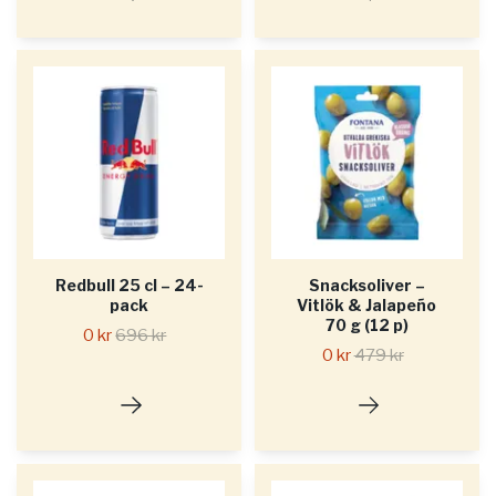
Redbull 25 cl – 24-
Snacksoliver –
pack
Vitlök & Jalapeño
70 g (12 p)
0 kr
696 kr
0 kr
479 kr