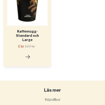
Kaffemugg-
Standard och
Large
0 kr
107 kr
Läs mer
Köpvillkor