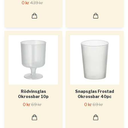
0 kr
439 kr
Rödvinsglas
Snapsglas Frostad
Okrossbar 10p
Okrossbar 40pc
0 kr
69 kr
0 kr
69 kr