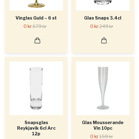
Vinglas Guld – 6 st
Glas Snaps 3.4cl
0 kr
679 kr
0 kr
249 kr
Snapsglas
Glas Mousserande
Reykjavik 6cl Arc
Vin 10pc
12p
0 kr
159 kr