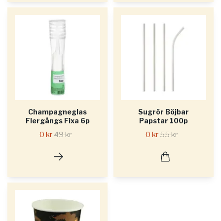
Champagneglas
Sugrör Böjbar
Flergångs Fixa 6p
Papstar 100p
0 kr
49 kr
0 kr
55 kr