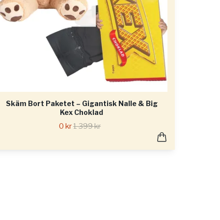
Skäm Bort Paketet – Gigantisk Nalle & Big
Kex Choklad
0 kr
1 399 kr