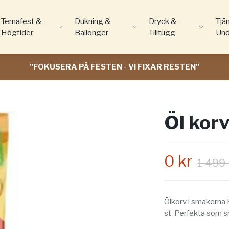
Temafest &
Dukning &
Dryck &
Tjä
Högtider
Ballonger
Tilltugg
Und
"FOKUSERA PÅ FESTEN - VI FIXAR RESTEN"
Öl korv
0 kr
1 499 
Ölkorv i smakerna
st. Perfekta som sna