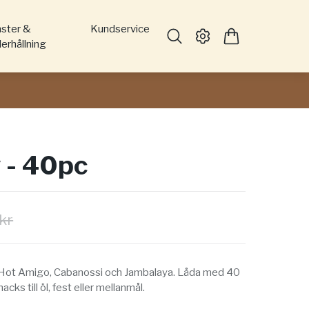
nster &
Kundservice
erhållning
 - 40pc
kr
 Hot Amigo, Cabanossi och Jambalaya. Låda med 40
cks till öl, fest eller mellanmål.