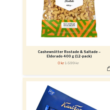
Cashewnötter Rostade & Saltade –
Eldorado 400 g (12-pack)
0 kr
1 599 kr