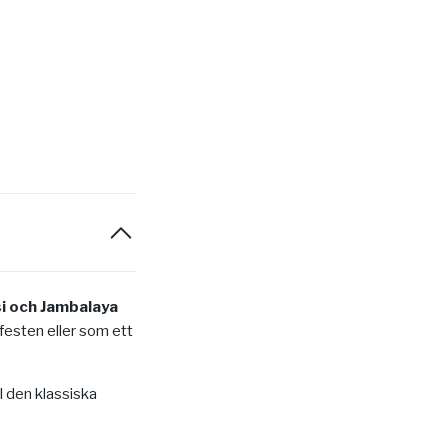
i och Jambalaya
å festen eller som ett
l den klassiska