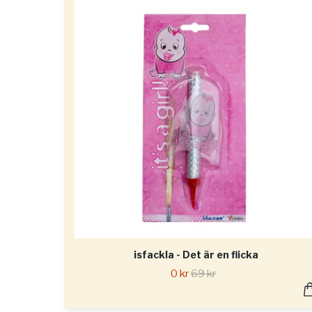
isfackla - Det är en flicka
0 kr
69 kr