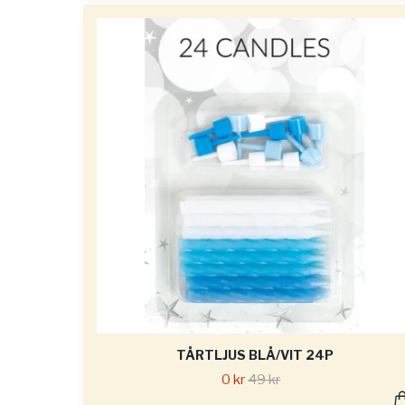
TÅRTLJUS BLÅ/VIT 24P
0 kr
49 kr