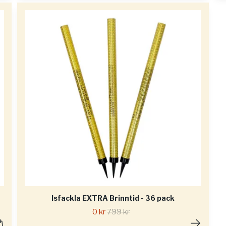
Isfackla EXTRA Brinntid - 36 pack
0 kr
799 kr