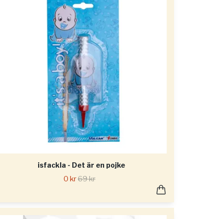
isfackla - Det är en pojke
0 kr
69 kr