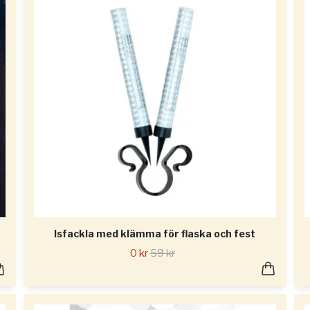
Isfackla med klämma för flaska och fest
0 kr
59 kr