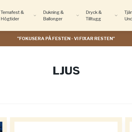
Temafest &
Dukning &
Dryck &
Tjä
Högtider
Ballonger
Tilltugg
Und
"FOKUSERA PÅ FESTEN - VI FIXAR RESTEN"
LJUS