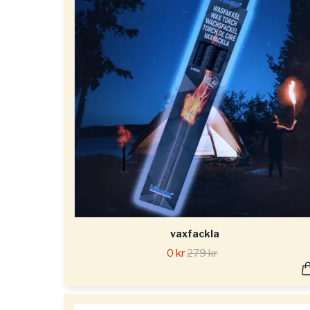
vaxfackla
0 kr
279 kr