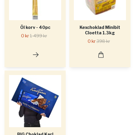
Öl korv - 40pc
Kexchoklad Minibit
Cloetta 1.3kg
0 kr
1 499 kr
0 kr
398 kr
BIG Choklad Karl