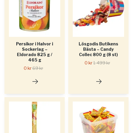
Persikor i Halvor i
Lösgodis Butikens
Sockerlag –
Bästa – Candy
Eldorado 825 g /
Collec 800 g (8 st)
465 g
0 kr
1 499 kr
0 kr
69 kr