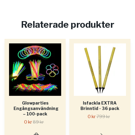
Relaterade produkter
Glowparties
Isfackla EXTRA
Engångsanvändning
Brinntid - 36 pack
– 100-pack
0 kr
799 kr
0 kr
89 kr