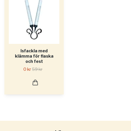
Isfackla med
klämma för flaska
och fest
0 kr
59 kr