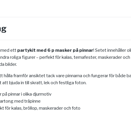
ng
l med ett
partykit med 6 p masker på pinnar
! Setet innehåller 
 andra roliga figurer – perfekt för kalas, temafester, maskerader oc
a bilder.
t hålla framför ansiktet tack vare pinnarna och fungerar för både b
 att bjuda in till skratt, lek och festliga foton.
på pinnar i olika djurmotiv
artong med träpinne
t för kalas, bröllop, maskerader och foto