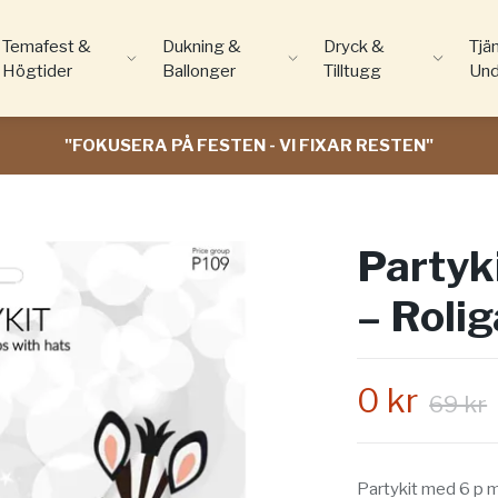
Temafest &
Dukning &
Dryck &
Tjä
Högtider
Ballonger
Tilltugg
Und
"FOKUSERA PÅ FESTEN - VI FIXAR RESTEN"
Partyk
– Roli
0 kr
69 kr
Partykit med 6 p ma