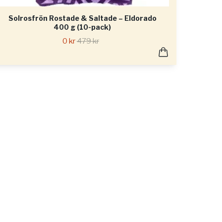
Solrosfrön Rostade & Saltade – Eldorado
400 g (10-pack)
0 kr
479 kr