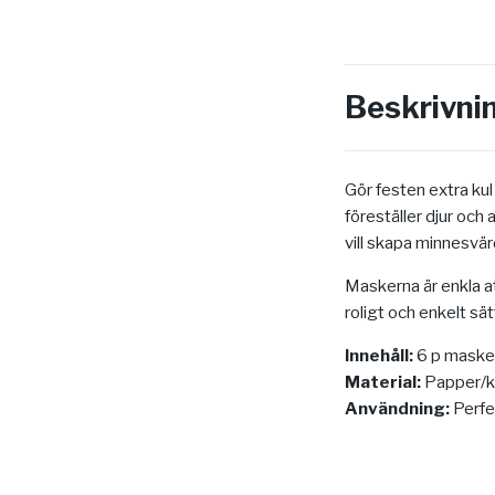
Beskrivni
Gör festen extra ku
föreställer djur och
vill skapa minnesvärd
Maskerna är enkla at
roligt och enkelt sätt
Innehåll:
6 p masker 
Material:
Papper/k
Användning:
Perfek