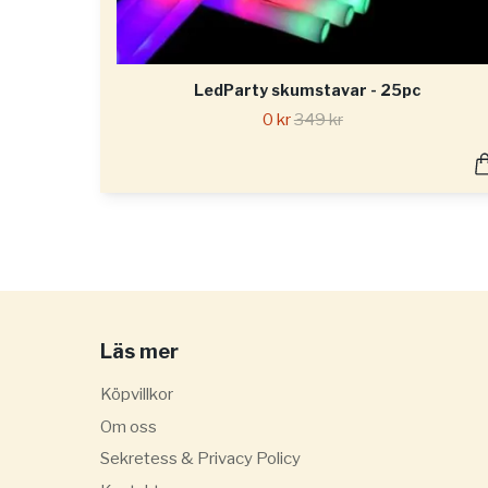
LedParty skumstavar - 25pc
0 kr
349 kr
Läs mer
Köpvillkor
Om oss
Sekretess & Privacy Policy