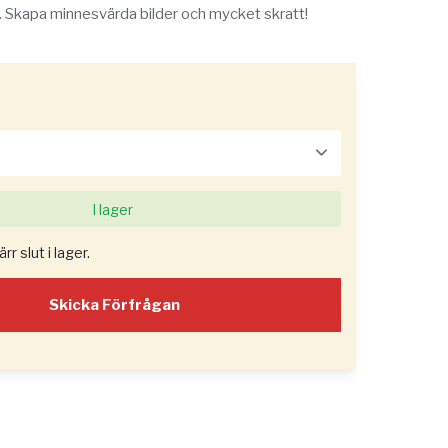
. Skapa minnesvärda bilder och mycket skratt!
I lager
r slut i lager.
Skicka Förfrågan