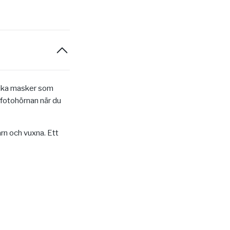
olika masker som
h fotohörnan när du
arn och vuxna. Ett