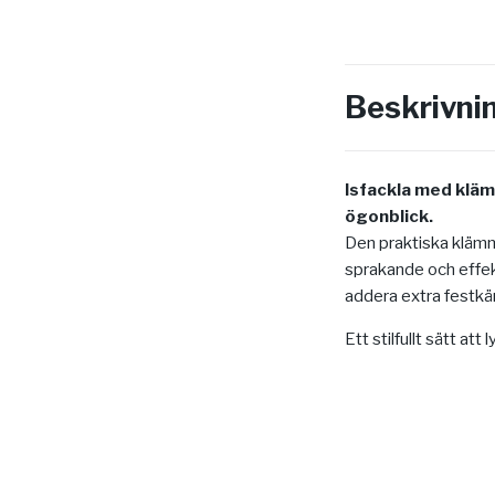
Beskrivni
Isfackla med kläm
ögonblick.
Den praktiska klämm
sprakande och effekt
addera extra festkä
Ett stilfullt sätt a