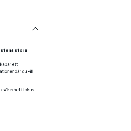
festens stora
kapar ett
tioner där du vill
h säkerhet i fokus