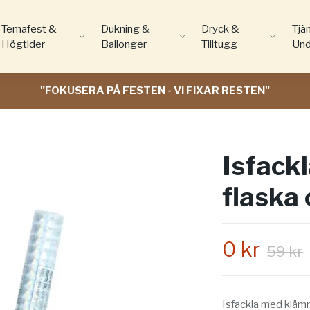
Temafest &
Dukning &
Dryck &
Tjä
Högtider
Ballonger
Tilltugg
Und
"FOKUSERA PÅ FESTEN - VI FIXAR RESTEN"
Isfack
flaska 
0 kr
59 kr
Isfackla med klämm