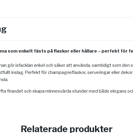
ng
ma som enkelt fästs på flaskor eller hållare – perfekt för 
an gör isfacklan enkel och säker att använda, samtidigt som den s
fullt inslag. Perfekt för champagneflaskor, serveringar eller dekora
nsla.
tt lyfta firandet och skapa minnesvärda stunder med både elegans oc
Relaterade produkter