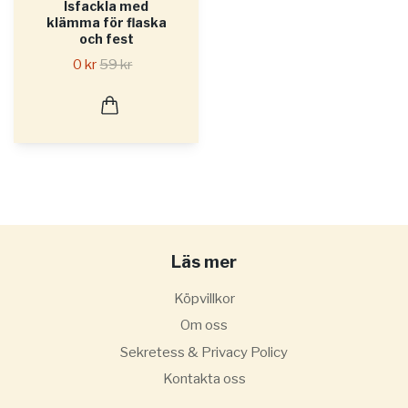
Isfackla med
klämma för flaska
och fest
0 kr
59 kr
Läs mer
Köpvillkor
Om oss
Sekretess & Privacy Policy
Kontakta oss