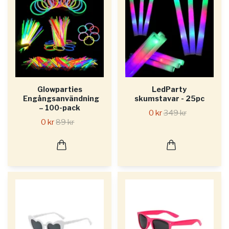
Glowparties
LedParty
Engångsanvändning
skumstavar - 25pc
– 100-pack
0 kr
349 kr
0 kr
89 kr