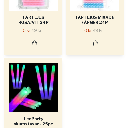
TÅRTLJUS
TÅRTLJUS MIXADE
ROSA/VIT 24P
FÄRGER 24P
0 kr
49 kr
0 kr
49 kr
LedParty
skumstavar - 25pc