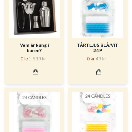
Vem är kung i
TÅRTLJUS BLÅ/VIT
baren?
24P
0 kr
1 599 kr
0 kr
49 kr