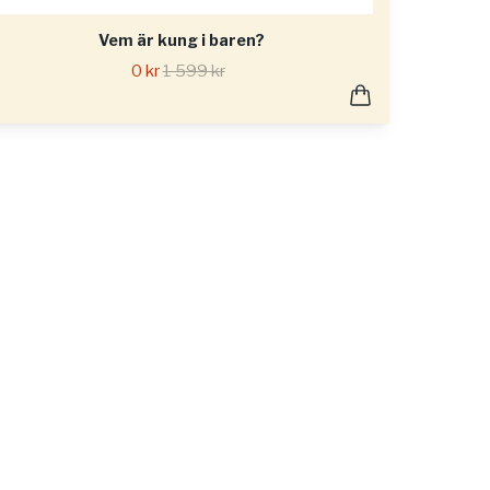
Vem är kung i baren?
0 kr
1 599 kr