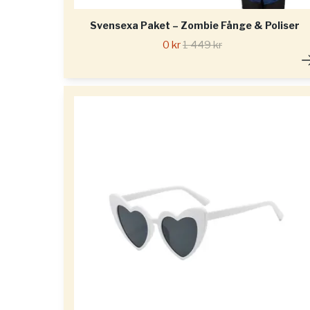
Svensexa Paket – Zombie Fånge & Poliser
0 kr
1 449 kr