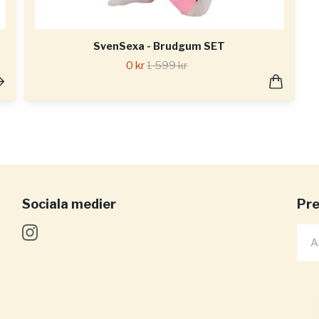
SvenSexa - Brudgum SET
0 kr
1 599 kr
Sociala medier
Pre