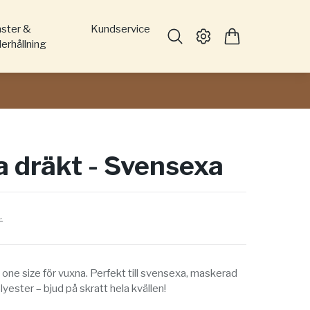
nster &
Kundservice
erhållning
 dräkt - Svensexa
r
 one size för vuxna. Perfekt till svensexa, maskerad
yester – bjud på skratt hela kvällen!