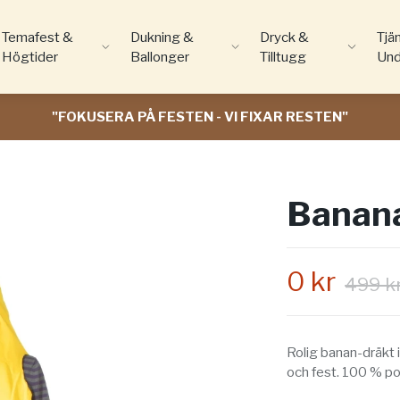
Temafest &
Dukning &
Dryck &
Tjä
Högtider
Ballonger
Tilltugg
Und
"FOKUSERA PÅ FESTEN - VI FIXAR RESTEN"
Banana
0 kr
499 k
Rolig banan-dräkt i
och fest. 100 % pol