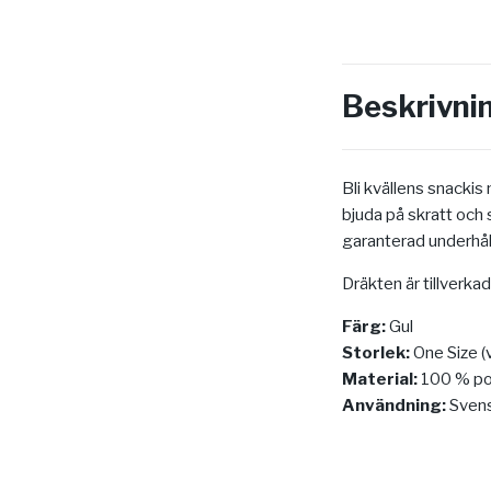
Beskrivni
Bli kvällens snackis
bjuda på skratt och s
garanterad underhåll
Dräkten är tillverka
Färg:
Gul
Storlek:
One Size (
Material:
100 % po
Användning:
Svens