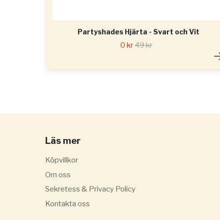
Partyshades Hjärta - Svart och Vit
0 kr
49 kr
Läs mer
Köpvillkor
Om oss
Sekretess & Privacy Policy
Kontakta oss