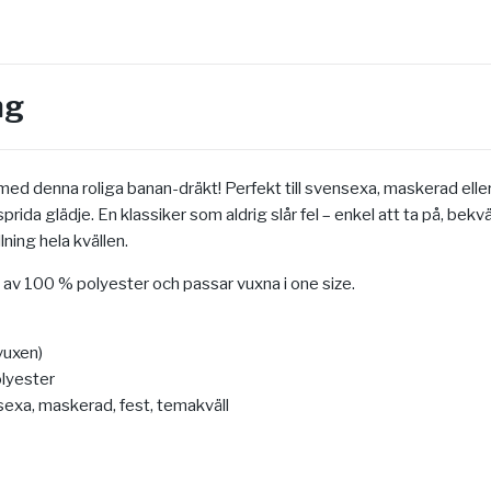
ng
 med denna roliga banan-dräkt! Perfekt till svensexa, maskerad eller 
prida glädje. En klassiker som aldrig slår fel – enkel att ta på, bek
ning hela kvällen.
d av 100 % polyester och passar vuxna i one size.
vuxen)
lyester
exa, maskerad, fest, temakväll