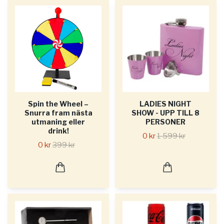
Spin the Wheel –
LADIES NIGHT
Snurra fram nästa
SHOW - UPP TILL 8
utmaning eller
PERSONER
drink!
0 kr
1 599 kr
0 kr
399 kr