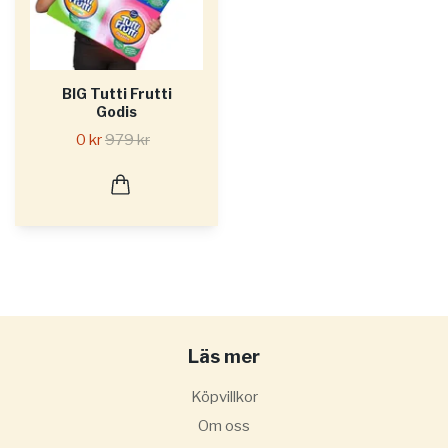
BIG Tutti Frutti
Godis
0 kr
979 kr
Läs mer
Köpvillkor
Om oss