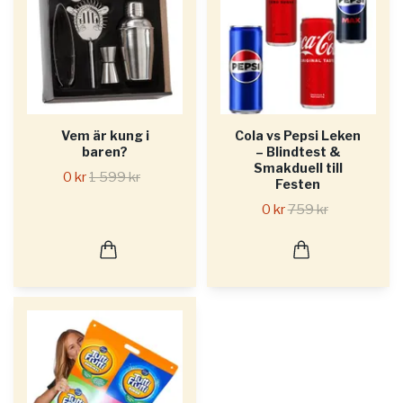
Vem är kung i
Cola vs Pepsi Leken
baren?
– Blindtest &
Smakduell till
0 kr
1 599 kr
Festen
0 kr
759 kr