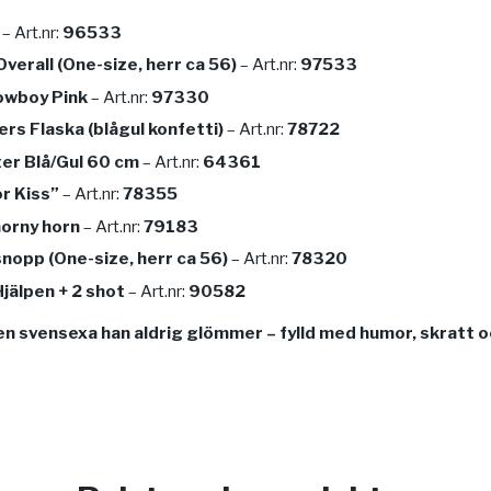
– Art.nr:
96533
verall (One-size, herr ca 56)
– Art.nr:
97533
owboy Pink
– Art.nr:
97330
rs Flaska (blågul konfetti)
– Art.nr:
78722
er Blå/Gul 60 cm
– Art.nr:
64361
or Kiss”
– Art.nr:
78355
horny horn
– Art.nr:
79183
nopp (One-size, herr ca 56)
– Art.nr:
78320
jälpen + 2 shot
– Art.nr:
90582
 svensexa han aldrig glömmer – fylld med humor, skratt o