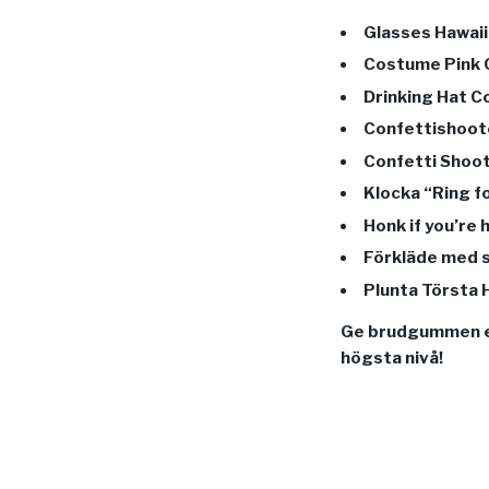
Glasses Hawaii
Costume Pink O
Drinking Hat C
Confettishoote
Confetti Shoot
Klocka “Ring f
Honk if you’re 
Förkläde med s
Plunta Törsta H
Ge brudgummen en
högsta nivå!