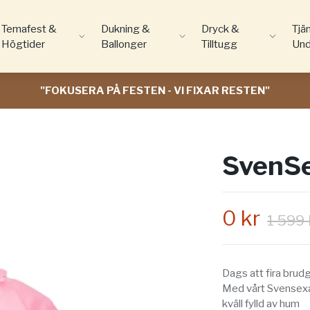
Temafest &
Dukning &
Dryck &
Tjä
Högtider
Ballonger
Tilltugg
Und
"FOKUSERA PÅ FESTEN - VI FIXAR RESTEN"
SvenSe
0 kr
1 599 
Dags att fira brud
Med vårt Svensexa 
kväll fylld av hum