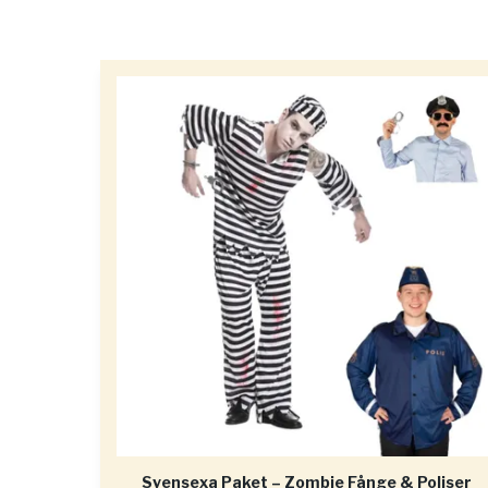
Svensexa Paket – Zombie Fånge & Poliser