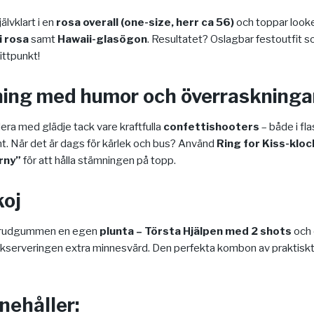
lvklart i en
rosa overall (one-size, herr ca 56)
och toppar look
i rosa
samt
Hawaii-glasögon
. Resultatet? Oslagbar festoutfit s
ittpunkt!
ing med humor och överraskninga
era med glädje tack vare kraftfulla
confettishooters
– både i fl
nt. När det är dags för kärlek och bus? Använd
Ring for Kiss-klo
rny”
för att hålla stämningen på topp.
koj
 brudgummen en egen
plunta – Törsta Hjälpen med 2 shots
och 
kserveringen extra minnesvärd. Den perfekta kombon av praktiskt
nehåller: