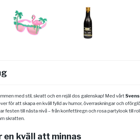
ng
ummen med stil, skratt och en rejäl dos galenskap! Med vårt
Svens
ehöver för att skapa en kväll fylld av humor, överraskningar och oför
r festen till nästa nivå – från konfettiregn och rosa partylook till ro
am skratten.
r en kväll att minnas