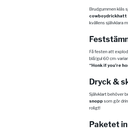
Brudgummen kläs sjä
cowboydrickhatt 
kvällens självklara m
Feststämn
Få festen att explod
blå/gul 60 cm-varia
“Honk if you’re ho
Dryck & s
Självklart behöver
snopp
som gör drin
roligt!
Paketet in