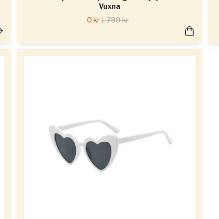
Vuxna
0 kr
1 799 kr