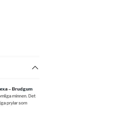
exa – Brudgum
glömliga minnen. Det
liga prylar som