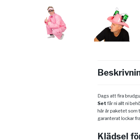
Beskrivni
Dags att fira brudg
Set
får ni allt ni b
här är paketet som ta
garanterat lockar fr
Klädsel fö