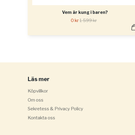
Vem är kung i baren?
0 kr
1 599 kr
Läs mer
Köpvillkor
Om oss
Sekretess & Privacy Policy
Kontakta oss