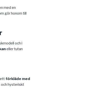
en med en
om gör honom till
r
askmodell och i
ckan
eller tutan
ett
förkläde med
 och hysteriskt