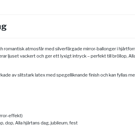
ng
h romantisk atmosfär med silverfärgade mirror-ballonger i hjärtfor
rar ljuset vackert och ger ett lyxigt intryck – perfekt till bröllop, Al
erkade av slitstark latex med spegelliknande finish och kan fyllas m
rror-effekt)
p, dop, Alla hjärtans dag, jubileum, fest