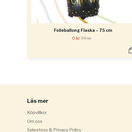
Folieballong Flaska – 75 cm
0 kr
99 kr
Läs mer
Köpvillkor
Om oss
Sekretess & Privacy Policy