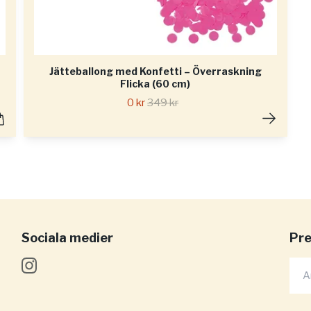
Jätteballong med Konfetti – Överraskning
Flicka (60 cm)
0 kr
349 kr
Sociala medier
Pre