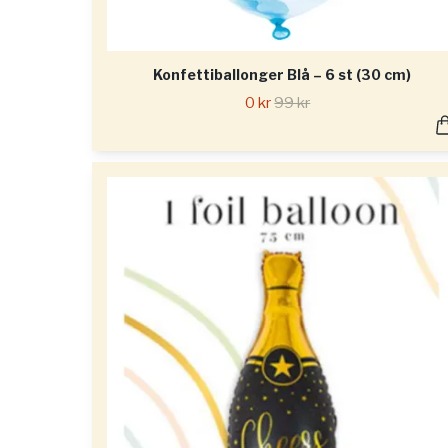
Konfettiballonger Blå – 6 st (30 cm)
0 kr
99 kr