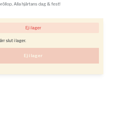
 bröllop, Alla hjärtans dag & fest!
Ej i lager
r slut i lager.
Ej i lager