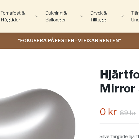
Temafest &
Dukning &
Dryck &
Tjä
Högtider
Ballonger
Tilltugg
Und
"FOKUSERA PÅ FESTEN - VI FIXAR RESTEN"
Hjärtf
Mirror 
0 kr
89 kr
Silverfärgade hjärt