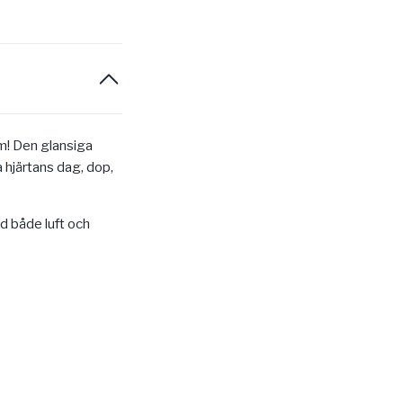
m! Den glansiga
la hjärtans dag, dop,
ed både luft och