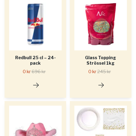
Redbull 25 cl – 24-
Glass Topping
pack
Strössel 1kg
0 kr
696 kr
0 kr
245 kr