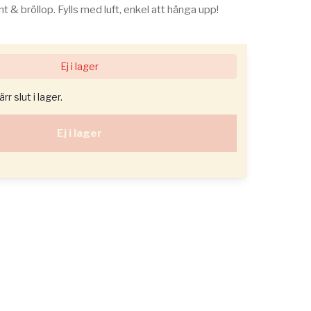
 & bröllop. Fylls med luft, enkel att hänga upp!
Ej i lager
r slut i lager.
Ej i lager