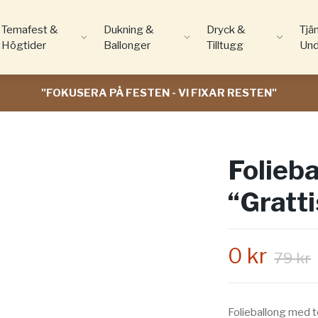
Temafest &
Dukning &
Dryck &
Tjä
Högtider
Ballonger
Tilltugg
Und
"FOKUSERA PÅ FESTEN - VI FIXAR RESTEN"
Folieb
“Gratt
0 kr
79 kr
Folieballong med te