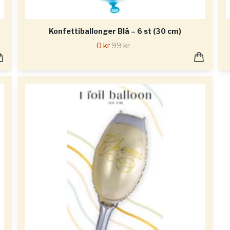
Konfettiballonger Blå – 6 st (30 cm)
0 kr
99 kr