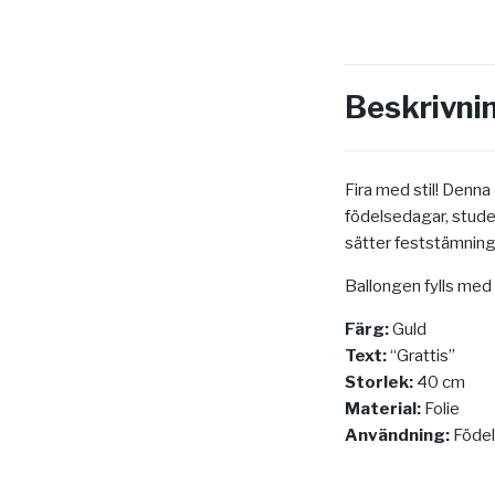
Beskrivni
Fira med stil! Denn
födelsedagar, studen
sätter feststämning
Ballongen fylls med
Färg:
Guld
Text:
“Grattis”
Storlek:
40 cm
Material:
Folie
Användning:
Födels