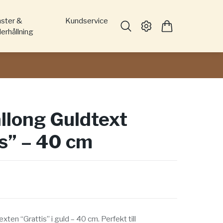
nster &
Kundservice
erhållning
allong Guldtext
is” – 40 cm
xten “Grattis” i guld – 40 cm. Perfekt till