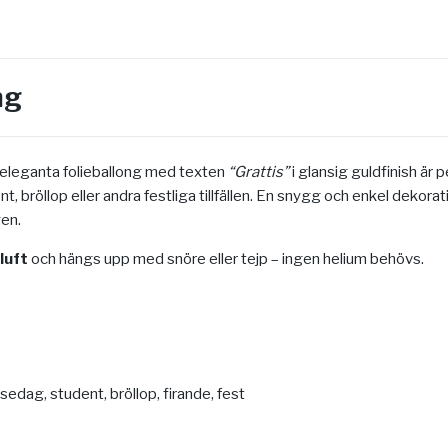
ng
a eleganta folieballong med texten
“Grattis”
i glansig guldfinish är pe
t, bröllop eller andra festliga tillfällen. En snygg och enkel dekor
en.
luft
och hängs upp med snöre eller tejp – ingen helium behövs.
edag, student, bröllop, firande, fest