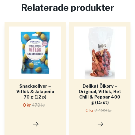
Relaterade produkter
Snacksoliver –
Delikat Ölkorv –
Vitlök & Jalapeño
Original, Vitlök, Het
70 g (12 p)
Chili & Peppar 400
g (15 st)
0 kr
479 kr
0 kr
2 499 kr