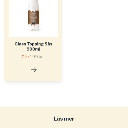
Glass Topping Sås
900ml
0 kr
199 kr
Läs mer