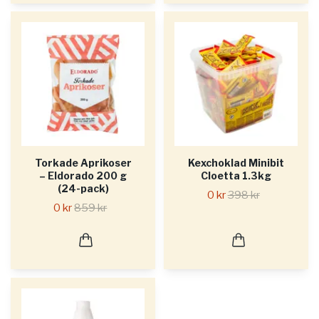
Torkade Aprikoser
Kexchoklad Minibit
– Eldorado 200 g
Cloetta 1.3kg
(24-pack)
0 kr
398 kr
0 kr
859 kr