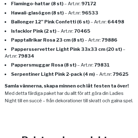
Flamingo-hattar (8 st)
– Art.nr:
97172
Hawaii-glasögon (8 st)
– Art.nr:
96533
Ballonger 12” Pink Confetti (6 st)
– Art.nr:
64498
Isfacklor Pink (2 st)
– Art.nr:
70465
Papptallrikar Rosa 23 cm (8 st)
– Art.nr:
79886
Pappersservetter Light Pink 33x33 cm (20 st)
–
Art.nr:
79834
Pappersmuggar Rosa (8 st)
– Art.nr:
79831
Serpentiner Light Pink 2-pack (4 m)
– Art.nr:
79625
Samla vännerna, skapa minnen och låt festen ta över!
Med detta färdiga paket har du allt för att göra din Ladies
Night till en succé – från dekorationer till skratt och galna spel.