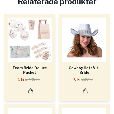
Relaterade produkter
Team Bride Deluxe
Cowboy Hatt Vit-
Packet
Bride
0 kr
1 449 kr
0 kr
289 kr