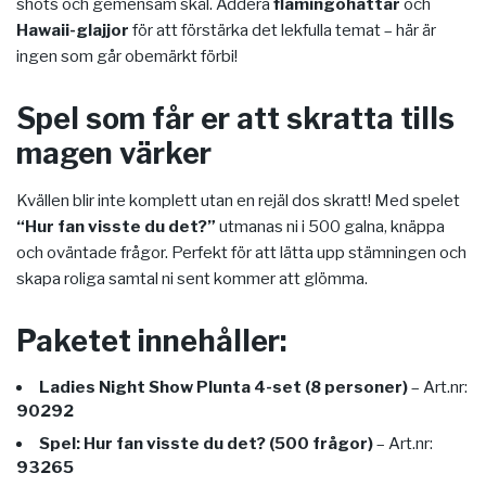
shots och gemensam skål. Addera
flamingohattar
och
Hawaii-glajjor
för att förstärka det lekfulla temat – här är
ingen som går obemärkt förbi!
Spel som får er att skratta tills
magen värker
Kvällen blir inte komplett utan en rejäl dos skratt! Med spelet
“Hur fan visste du det?”
utmanas ni i 500 galna, knäppa
och oväntade frågor. Perfekt för att lätta upp stämningen och
skapa roliga samtal ni sent kommer att glömma.
Paketet innehåller:
Ladies Night Show Plunta 4-set (8 personer)
– Art.nr:
90292
Spel: Hur fan visste du det? (500 frågor)
– Art.nr:
93265