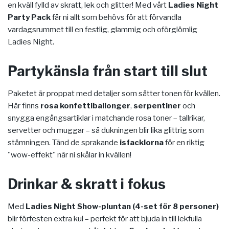
en kväll fylld av skratt, lek och glitter! Med vårt
Ladies Night
Party Pack
får ni allt som behövs för att förvandla
vardagsrummet till en festlig, glammig och oförglömlig
Ladies Night.
Partykänsla från start till slut
Paketet är proppat med detaljer som sätter tonen för kvällen.
Här finns
rosa konfettiballonger
,
serpentiner
och
snygga engångsartiklar i matchande rosa toner – tallrikar,
servetter och muggar – så dukningen blir lika glittrig som
stämningen. Tänd de sprakande
isfacklorna
för en riktig
"wow-effekt" när ni skålar in kvällen!
Drinkar & skratt i fokus
Med
Ladies Night Show-pluntan (4-set för 8 personer)
blir förfesten extra kul – perfekt för att bjuda in till lekfulla