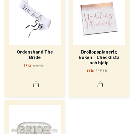
Ordensband The
Bröllopsplanerig
Bride
Boken – Checklista
och hjälp
0 kr
99 kr
0 kr
199 kr