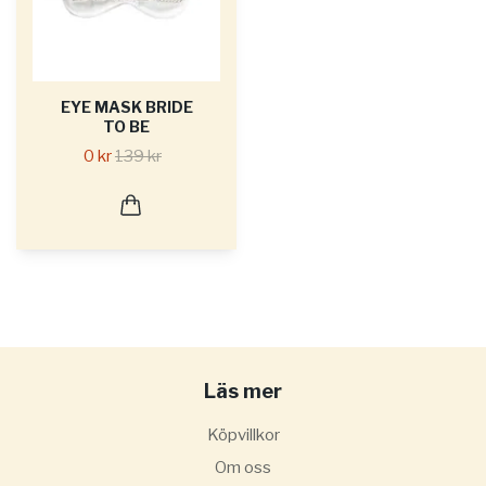
EYE MASK BRIDE
TO BE
0 kr
139 kr
Läs mer
Köpvillkor
Om oss