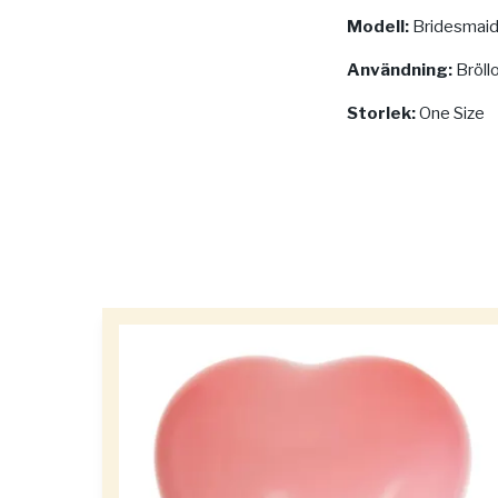
Modell:
Bridesmai
Användning:
Bröll
Storlek:
One Size