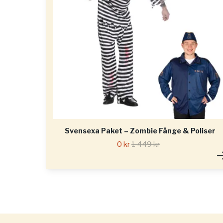
Svensexa Paket – Zombie Fånge & Poliser
0 kr
1 449 kr