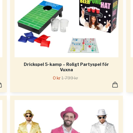
Drickspel 5-kamp – Roligt Partyspel för
Vuxna
0 kr
1 799 kr