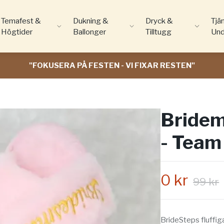
Temafest &
Dukning &
Dryck &
Tjä
Högtider
Ballonger
Tilltugg
Und
"FOKUSERA PÅ FESTEN - VI FIXAR RESTEN"
Bridema
- Team
0 kr
99 kr
BrideSteps fluffig