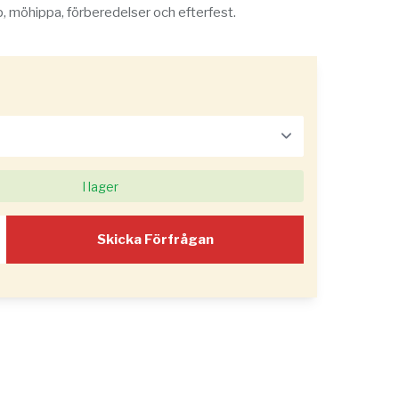
p, möhippa, förberedelser och efterfest.
I lager
Skicka Förfrågan