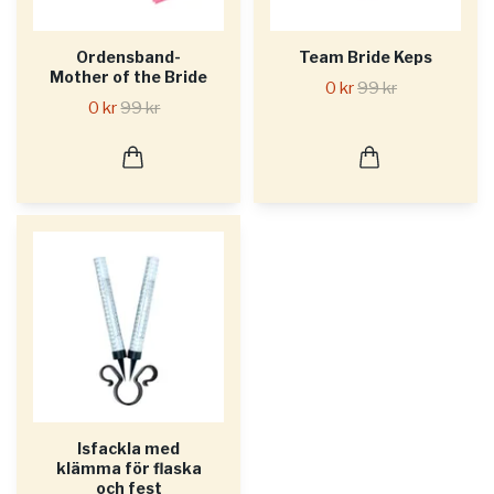
Ordensband-
Team Bride Keps
Mother of the Bride
0 kr
99 kr
0 kr
99 kr
Isfackla med
klämma för flaska
och fest