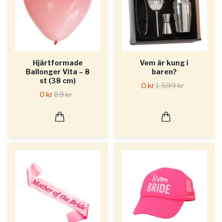
Hjärtformade
Vem är kung i
Ballonger Vita – 8
baren?
st (38 cm)
0 kr
1 599 kr
0 kr
89 kr