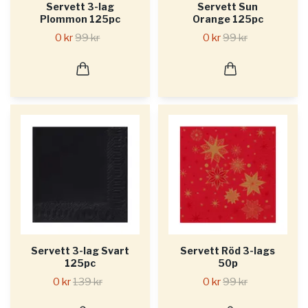
Servett 3-lag
Servett Sun
Plommon 125pc
Orange 125pc
0 kr
99 kr
0 kr
99 kr
Servett 3-lag Svart
Servett Röd 3-lags
125pc
50p
0 kr
139 kr
0 kr
99 kr