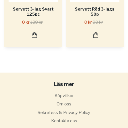
Servett 3-lag Svart
Servett Röd 3-lags
125pc
50p
0 kr
139 kr
0 kr
99 kr
Läs mer
Köpvillkor
Om oss
Sekretess & Privacy Policy
Kontakta oss