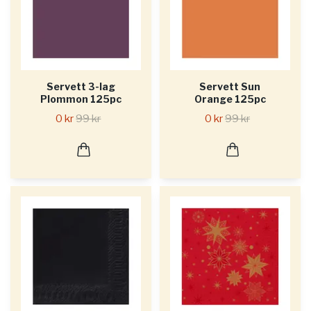
Servett 3-lag
Servett Sun
Plommon 125pc
Orange 125pc
0 kr
99 kr
0 kr
99 kr