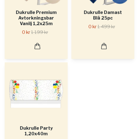
Dukrulle Premium
Dukrulle Damast
Avtorkningsbar
Blå 25pc
Vanilj 1,2x25m
0 kr
1 499 kr
0 kr
1 199 kr
Dukrulle Party
1,20x40m