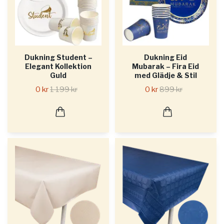
Dukning Student –
Dukning Eid
Elegant Kollektion
Mubarak – Fira Eid
Guld
med Glädje & Stil
0 kr
1 199 kr
0 kr
899 kr