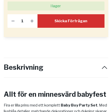
I lager
Skicka Förfrågan
Beskrivning
Allt för en minnesvärd babyfest
Fira er lilla prins med ett komplett
Baby Boy Party Set
. Med
ljusblåa detaljer, matchande dekorationer och dukning skapar