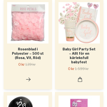
Rosenblad i
Baby Girl Party Set
Polyester – 500 st
– Allt för en
(Rosa, Vit, Röd)
kärleksfull
babyfest
0 kr
139 kr
0 kr
1 599 kr