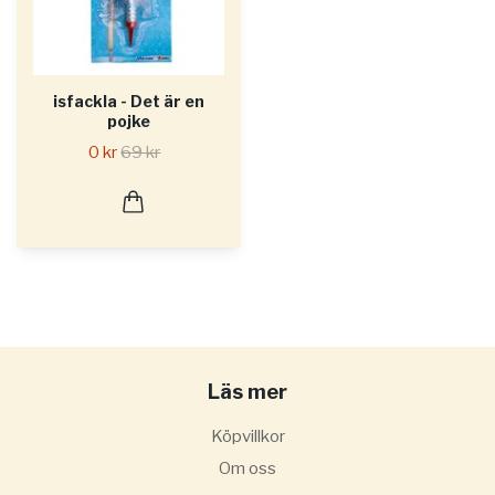
isfackla - Det är en
pojke
0 kr
69 kr
Läs mer
Köpvillkor
Om oss