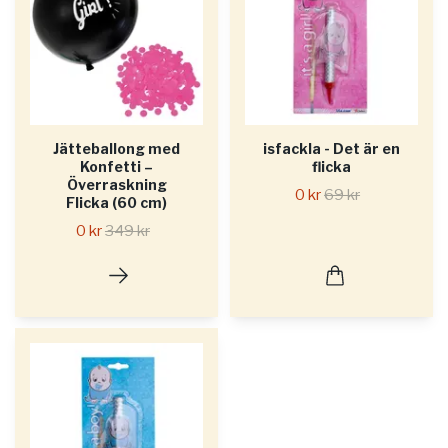
Jätteballong med
isfackla - Det är en
Konfetti –
flicka
Överraskning
0 kr
69 kr
Flicka (60 cm)
0 kr
349 kr