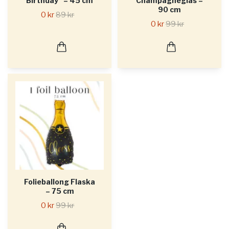
Birthday” – 45 cm
Champagneglas –
90 cm
0 kr
89 kr
0 kr
99 kr
Folieballong Flaska
– 75 cm
0 kr
99 kr