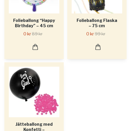
Folieballong “Happy
Folieballong Flaska
Birthday” – 45 cm
– 75 cm
0 kr
89 kr
0 kr
99 kr
Jätteballong med
Konfetti –