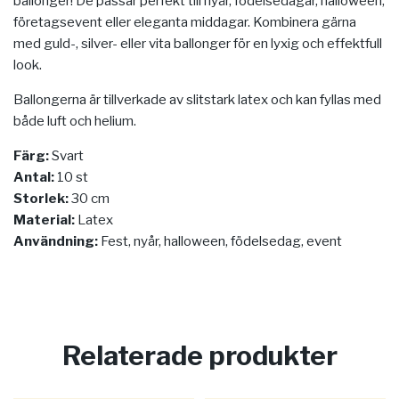
ballonger! De passar perfekt till nyår, födelsedagar, halloween,
företagsevent eller eleganta middagar. Kombinera gärna
med guld-, silver- eller vita ballonger för en lyxig och effektfull
look.
Ballongerna är tillverkade av slitstark latex och kan fyllas med
både luft och helium.
Färg:
Svart
Antal:
10 st
Storlek:
30 cm
Material:
Latex
Användning:
Fest, nyår, halloween, födelsedag, event
Relaterade produkter