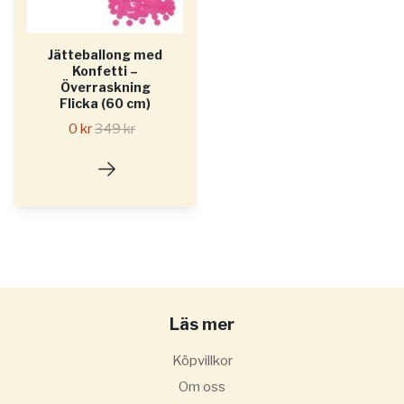
Jätteballong med
Konfetti –
Överraskning
Flicka (60 cm)
0 kr
349 kr
Läs mer
Köpvillkor
Om oss