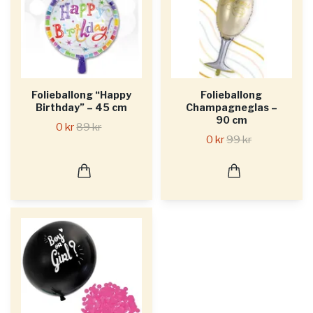
Folieballong “Happy
Folieballong
Birthday” – 45 cm
Champagneglas –
90 cm
0 kr
89 kr
0 kr
99 kr