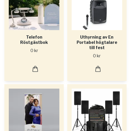
Telefon
Uthyrning av En
Röstgästbok
Portabel högtalare
till fest
0 kr
0 kr