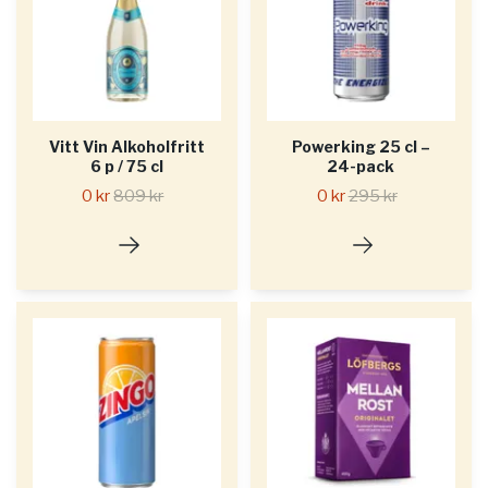
Vitt Vin Alkoholfritt
Powerking 25 cl –
6 p / 75 cl
24-pack
0 kr
809 kr
0 kr
295 kr