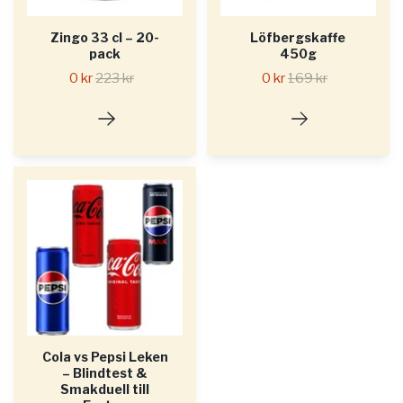
Zingo 33 cl – 20-
Löfbergskaffe
pack
450g
0 kr
223 kr
0 kr
169 kr
Cola vs Pepsi Leken
– Blindtest &
Smakduell till