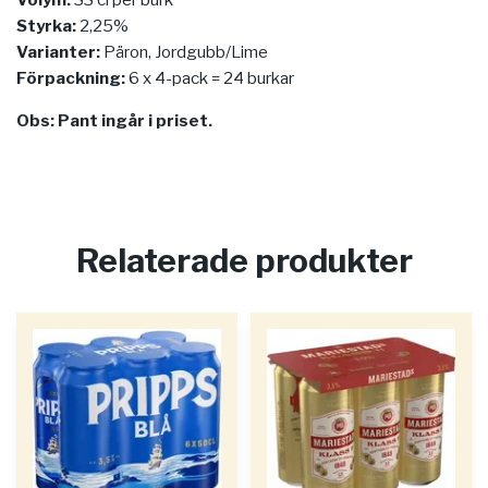
Volym:
33 cl per burk
Styrka:
2,25%
Varianter:
Päron, Jordgubb/Lime
Förpackning:
6 x 4-pack = 24 burkar
Obs: Pant ingår i priset.
Relaterade produkter