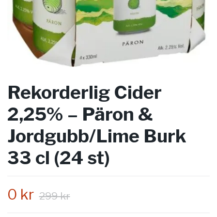
Rekorderlig Cider
2,25% – Päron &
Jordgubb/Lime Burk
33 cl (24 st)
0 kr
299 kr