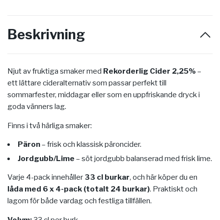
Beskrivning
Njut av fruktiga smaker med
Rekorderlig Cider 2,25%
–
ett lättare cideralternativ som passar perfekt till
sommarfester, middagar eller som en uppfriskande dryck i
goda vänners lag.
Finns i två härliga smaker:
Päron
– frisk och klassisk päroncider.
Jordgubb/Lime
– söt jordgubb balanserad med frisk lime.
Varje 4-pack innehåller
33 cl burkar
, och här köper du en
låda med 6 x 4-pack (totalt 24 burkar)
. Praktiskt och
lagom för både vardag och festliga tillfällen.