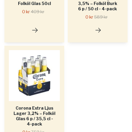
Folköl Glas 50cl
3,5% – Folköl Burk
6 p / 50 cl - 4-pack
0 kr
409 kr
0 kr
589 kr
Corona Extra Ljus
Lager 3,2% – Folköl
Glas 6 p / 35,5 cl -
4-pack