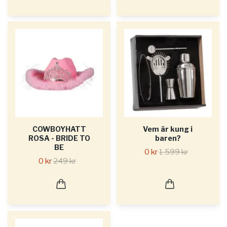
COWBOYHATT
Vem är kung i
ROSA - BRIDE TO
baren?
BE
0 kr
1 599 kr
0 kr
249 kr