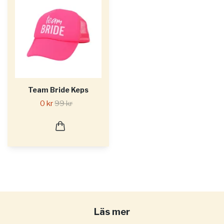
Team Bride Keps
0 kr
99 kr
Läs mer