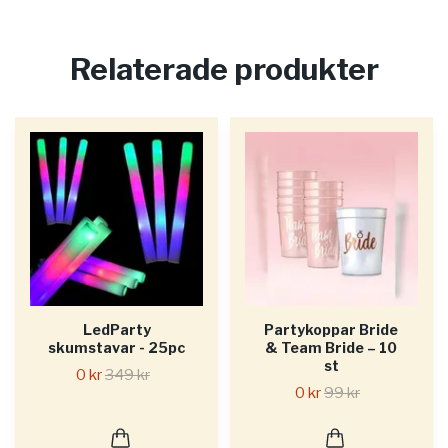
Relaterade produkter
LedParty
Partykoppar Bride
skumstavar - 25pc
& Team Bride – 10
st
0 kr
349 kr
0 kr
99 kr