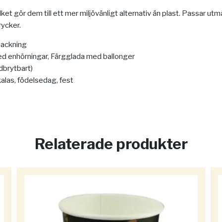
lket gör dem till ett mer miljövänligt alternativ än plast. Passar utmärk
rycker.
packning
 enhörningar, Färgglada med ballonger
brytbart)
alas, födelsedag, fest
Relaterade produkter