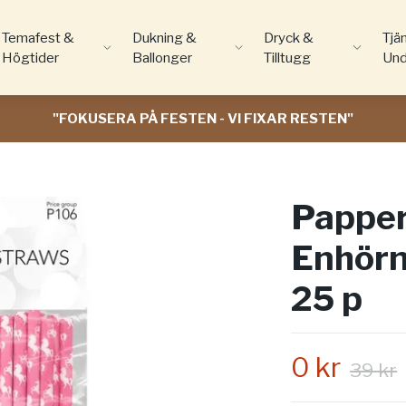
Temafest &
Dukning &
Dryck &
Tjä
Högtider
Ballonger
Tilltugg
Und
"FOKUSERA PÅ FESTEN - VI FIXAR RESTEN"
Papper
Enhörn
25 p
0 kr
39 kr