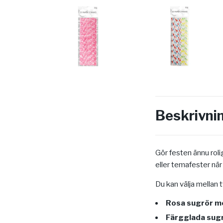
Beskrivni
Gör festen ännu rol
eller temafester när 
Du kan välja mellan t
Rosa sugrör m
Färgglada sug