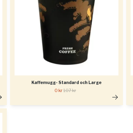
Kaffemugg- Standard och Large
0 kr
107 kr