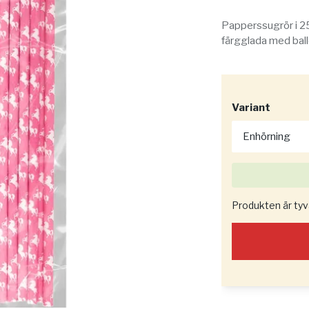
Papperssugrör i 25
färgglada med ball
Variant
Produkten är tyvär