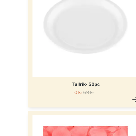
Tallrik- 50pc
0 kr
69 kr