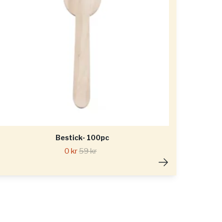
Bestick- 100pc
0 kr
59 kr