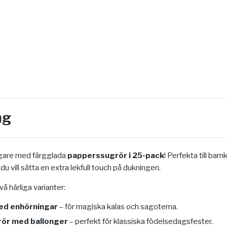
ng
igare med färgglada
papperssugrör i 25-pack
! Perfekta till bar
du vill sätta en extra lekfull touch på dukningen.
vå härliga varianter:
ed enhörningar
– för magiska kalas och sagotema.
rör med ballonger
– perfekt för klassiska födelsedagsfester.