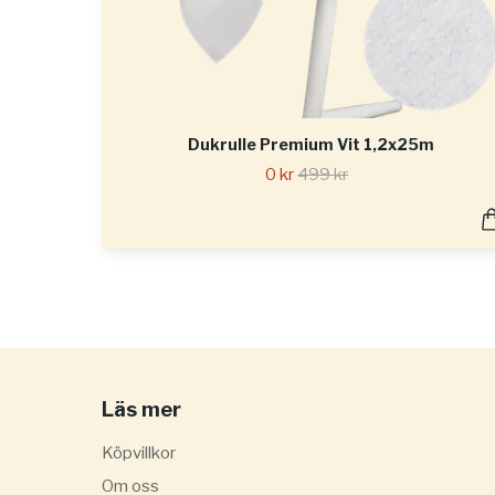
Dukrulle Premium Vit 1,2x25m
0 kr
499 kr
Läs mer
Köpvillkor
Om oss