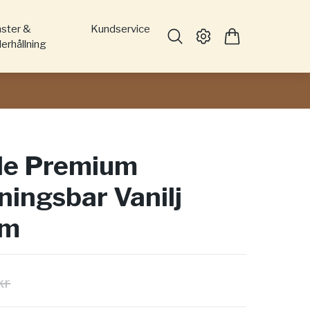
nster &
Kundservice
erhållning
le Premium
ningsbar Vanilj
5m
kr