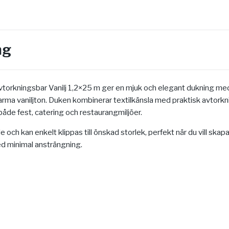
ng
torkningsbar Vanilj 1,2×25 m ger en mjuk och elegant dukning med 
rma vaniljton. Duken kombinerar textilkänsla med praktisk avtorkn
 både fest, catering och restaurangmiljöer.
e och kan enkelt klippas till önskad storlek, perfekt när du vill skapa 
d minimal ansträngning.