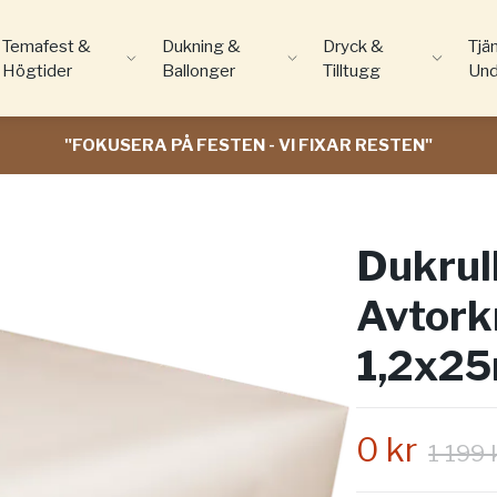
Temafest &
Dukning &
Dryck &
Tjä
Högtider
Ballonger
Tilltugg
Und
"FOKUSERA PÅ FESTEN - VI FIXAR RESTEN"
Dukrul
Avtork
1,2x2
0 kr
1 199 