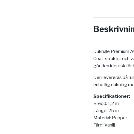
Beskrivni
Dukrulle Premium Av
Coat-struktur och va
gör den idealisk för
Den levereras på rull
enhetlig dukning me
Specifikationer:
Bredd: 1,2 m
Längd: 25 m
Material: Papper
Färg: Vanilj