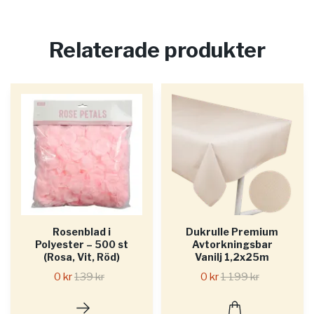
Relaterade produkter
Rosenblad i
Dukrulle Premium
Polyester – 500 st
Avtorkningsbar
(Rosa, Vit, Röd)
Vanilj 1,2x25m
0 kr
139 kr
0 kr
1 199 kr