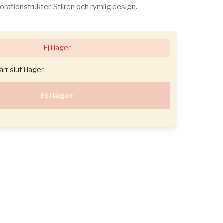
rationsfrukter. Stilren och rymlig design.
Ej i lager
r slut i lager.
Ej i lager