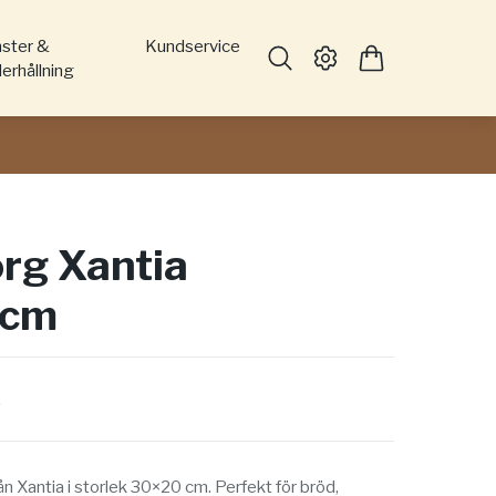
nster &
Kundservice
erhållning
rg Xantia
0cm
r
n Xantia i storlek 30×20 cm. Perfekt för bröd,