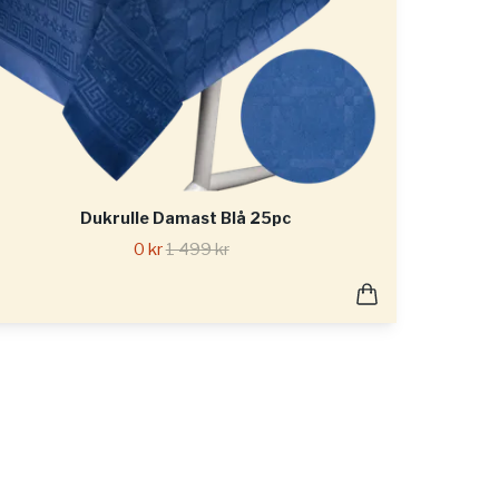
Dukrulle Damast Blå 25pc
0 kr
1 499 kr