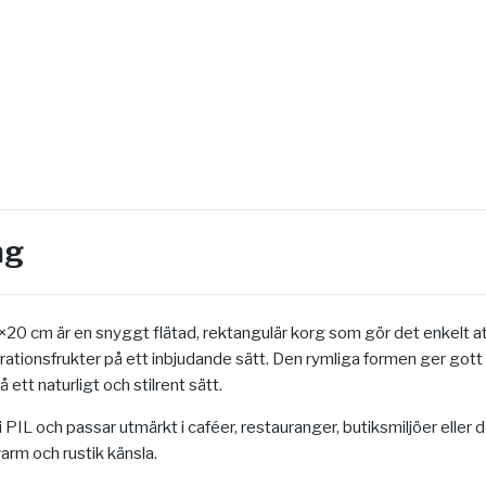
ng
20 cm är en snyggt flätad, rektangulär korg som gör det enkelt at
ationsfrukter på ett inbjudande sätt. Den rymliga formen ger go
å ett naturligt och stilrent sätt.
 i PIL och passar utmärkt i caféer, restauranger, butiksmiljöer ell
varm och rustik känsla.