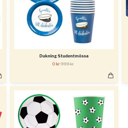
Dukning Studentmössa
0 kr
999 kr