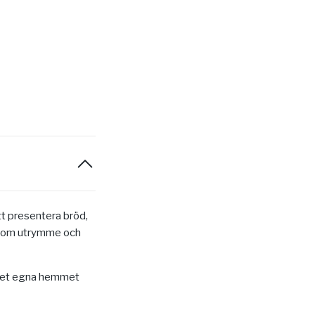
t presentera bröd,
tt om utrymme och
er det egna hemmet