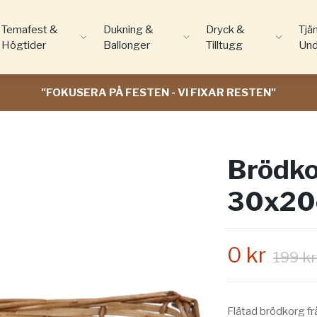
Temafest &
Dukning &
Dryck &
Tjä
Högtider
Ballonger
Tilltugg
Und
"FOKUSERA PÅ FESTEN - VI FIXAR RESTEN"
Brödko
30x2
0 kr
199 k
Flätad brödkorg frå