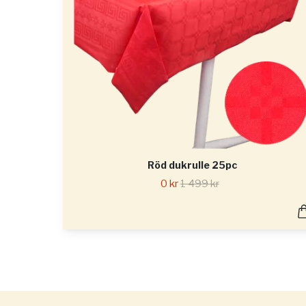
Röd dukrulle 25pc
0 kr
1 499 kr