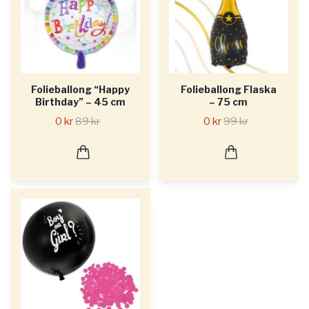
Folieballong “Happy
Folieballong Flaska
Birthday” – 45 cm
– 75 cm
0 kr
89 kr
0 kr
99 kr