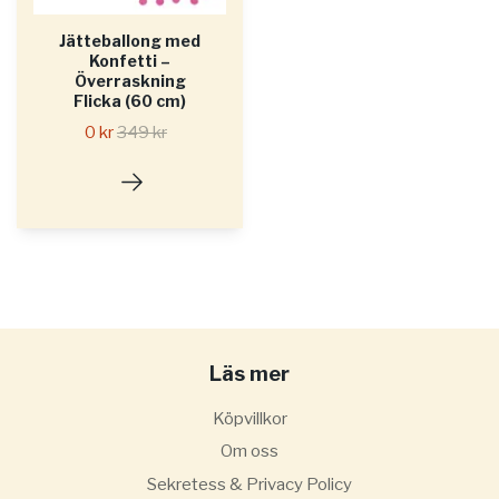
Jätteballong med
Konfetti –
Överraskning
Flicka (60 cm)
0 kr
349 kr
Läs mer
Köpvillkor
Om oss
Sekretess & Privacy Policy