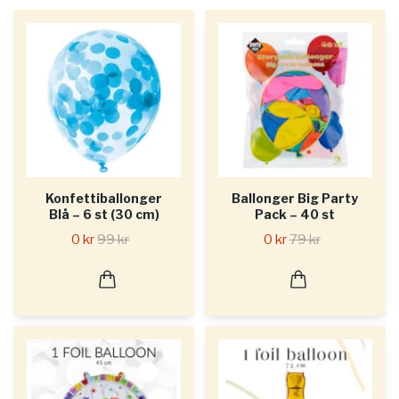
Konfettiballonger
Ballonger Big Party
Blå – 6 st (30 cm)
Pack – 40 st
0 kr
99 kr
0 kr
79 kr