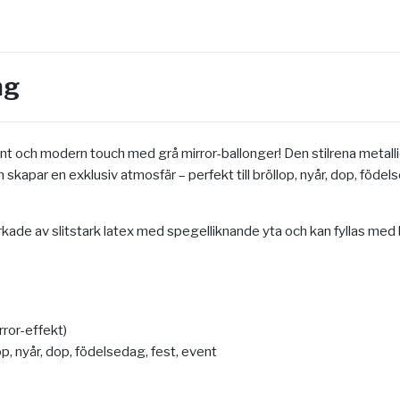
ng
ant och modern touch med grå mirror-ballonger! Den stilrena metall
h skapar en exklusiv atmosfär – perfekt till bröllop, nyår, dop, födel
erkade av slitstark latex med spegelliknande yta och kan fyllas med 
rror-effekt)
p, nyår, dop, födelsedag, fest, event