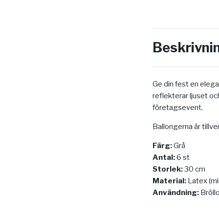
Beskrivni
Ge din fest en eleg
reflekterar ljuset oc
företagsevent.
Ballongerna är tillv
Färg:
Grå
Antal:
6 st
Storlek:
30 cm
Material:
Latex (mi
Användning:
Bröllo