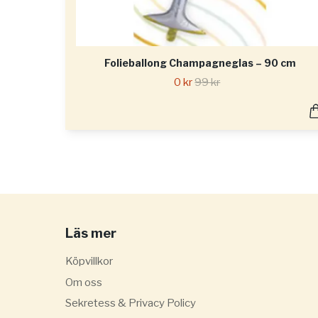
Folieballong Champagneglas – 90 cm
0 kr
99 kr
Läs mer
Köpvillkor
Om oss
Sekretess & Privacy Policy