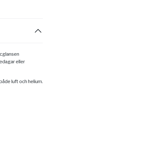
icglansen
sedagar eller
både luft och helium.