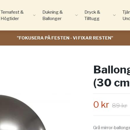
Temafest &
Dukning &
Dryck &
Tjä
Högtider
Ballonger
Tilltugg
Und
"FOKUSERA PÅ FESTEN - VI FIXAR RESTEN"
Ballong
(30 cm
0 kr
89 kr
Grå mirror-ballong