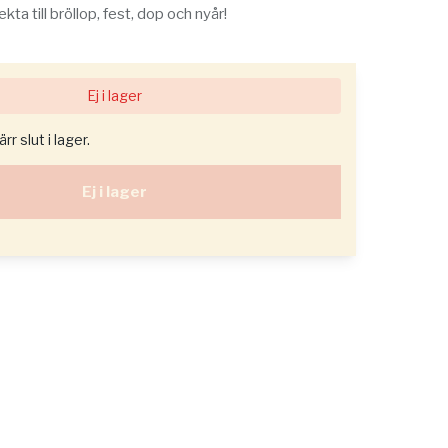
kta till bröllop, fest, dop och nyår!
Ej i lager
r slut i lager.
Ej i lager